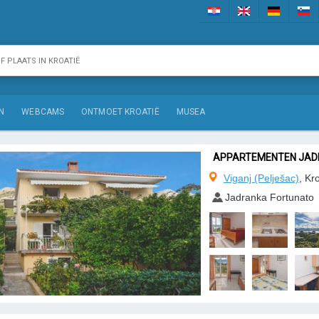
N
WEBCAMS
ONTMOET KROATIË
MUSEA
APPARTEMENTEN JADR
Viganj (Pelješac)
, Kr
Jadranka Fortunato