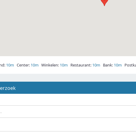
nd:
10m
Center:
10m
Winkelen:
10m
Restaurant:
10m
Bank:
10m
Postka
derzoek