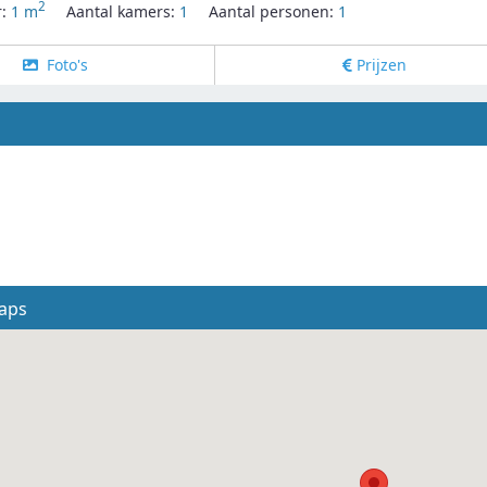
2
r:
1 m
Aantal kamers:
1
Aantal personen:
1
Foto's
Prijzen
g
aps