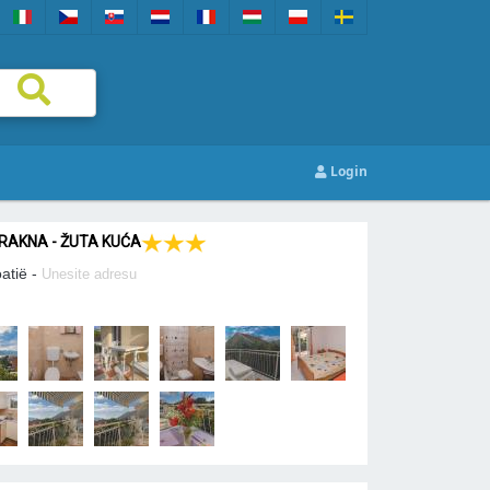
Login
AKNA - ŽUTA KUĆA
oatië -
Unesite adresu