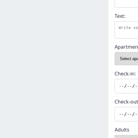
Text:
Apartmen
Check-in:
Check-out
Adults