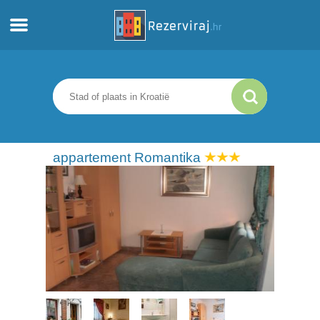
Thuis
Appartementen
Toeristeninformatie
appartement Romantika
Stranden
webcams
Ontmoet Kroatië
musea