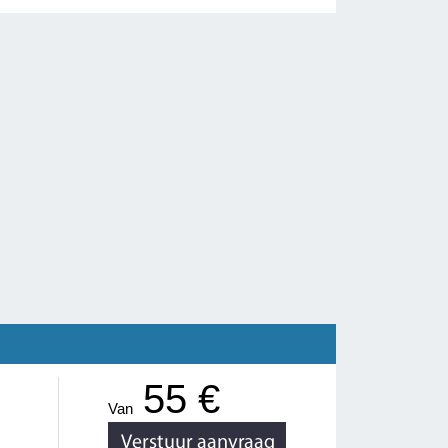
55 €
Van