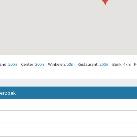
and:
200m
Center:
200m
Winkelen:
50m
Restaurant:
200m
Bank:
4km
Po
derzoek