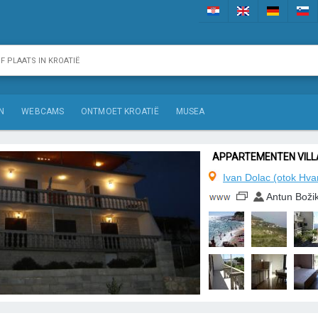
N
WEBCAMS
ONTMOET KROATIË
MUSEA
APPARTEMENTEN VILLA
Ivan Dolac (otok Hva
Antun Boži