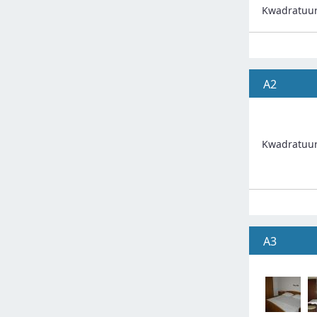
Kwadratuu
A2
Kwadratuu
A3