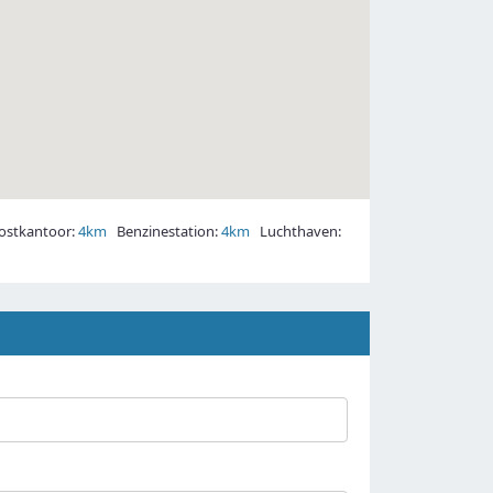
stkantoor:
4km
Benzinestation:
4km
Luchthaven: