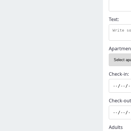
Text:
Apartmen
Check-in:
Check-out
Adults