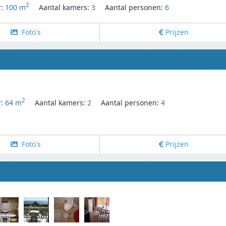
2
r:
100 m
Aantal kamers:
3
Aantal personen:
6
Foto's
Prijzen
2
r:
64 m
Aantal kamers:
2
Aantal personen:
4
Foto's
Prijzen