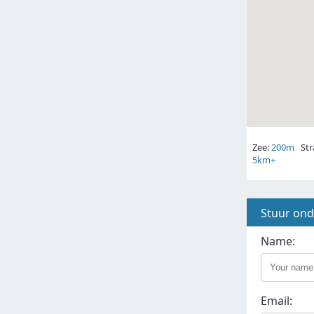
Zee:
200m
Str
5km+
Stuur on
Name:
Email: