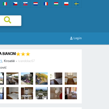
Login
 BIANCINI
r)
, Kroatië -
ivandolac67
ković