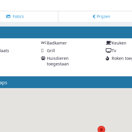
Foto's
Prijzen
g
wc
Badkamer
Keuken
laats
Grill
Tv
Huisdieren
Roken toe
toegestaan
aps