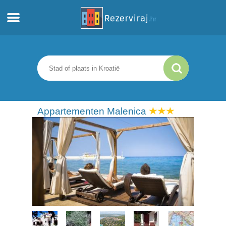
Thuis
Appartementen
Toeristeninformatie
Appartementen Malenica
Stranden
webcams
Ontmoet Kroatië
musea