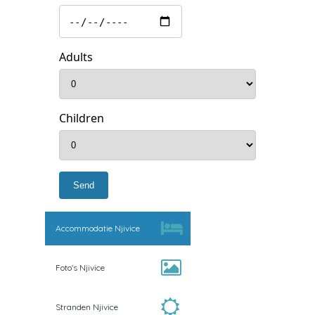
Adults
Children
Accommodatie Njivice
Foto's Njivice
Stranden Njivice