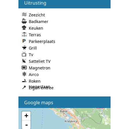
Uitrusting
Zeezicht
Badkamer
Keuken
Terras
Parkeerplaats
Grill
Tv
Satteliet TV
Magnetron
Airco
Roken
toegestaan
Eigen entree
Google maps