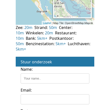
Zee:
20m
Strand:
50m
Center:
10m
Winkelen:
20m
Restaurant:
10m
Bank:
5km+
Postkantoor:
50m
Benzinestation:
5km+
Luchthaven:
5km+
Stuur onderzoek
Name:
Email: