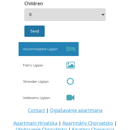
Children
Accommodatie Ugljan
Foto's Ugljan
Stranden Ugljan
Webcams Ugljan
Contact
|
Oglašavanje apartmana
Apartmani Hrvatska
|
Apartmány Chorvatsko
|
Ubytovanie Chorvátsko
|
Kwatery Chorwacja