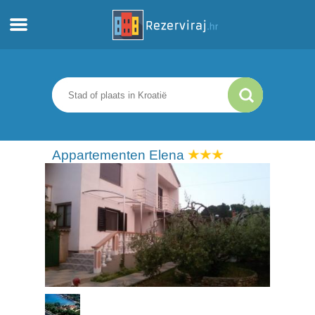
Thuis
Appartementen
Toeristeninformatie
Appartementen Elena
Stranden
webcams
Ontmoet Kroatië
musea