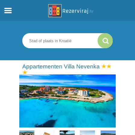
Thuis
Appartementen
Toeristeninformatie
Appartementen Villa Nevenka
Stranden
webcams
Ontmoet Kroatië
musea