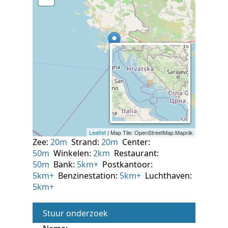
Zee:
20m
Strand:
20m
Center:
50m
Winkelen:
2km
Restaurant:
50m
Bank:
5km+
Postkantoor:
5km+
Benzinestation:
5km+
Luchthaven:
5km+
Stuur onderzoek