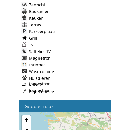
Zeezicht
Badkamer
Keuken
Terras
Parkeerplaats
Grill
Tv
Satteliet TV
Magnetron
Internet
Wasmachine
Huisdieren
toegestaan
Roken
toegestaan
Eigen entree
Google maps