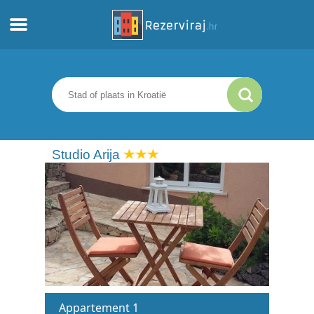
Thuis
Appartementen
Toeristeninformatie
Studio Arija
Stranden
webcams
Ontmoet Kroatië
musea
Appartement 1