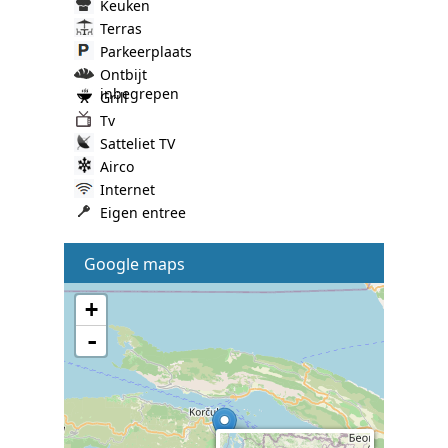
Keuken
Terras
Parkeerplaats
Ontbijt
inbegrepen
Grill
Tv
Satteliet TV
Airco
Internet
Eigen entree
Google maps