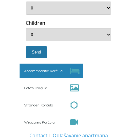
Children
Accommodatie Korčula
Foto's Korčula
Stranden Korčula
Webcams Korčula
Contact
|
Oglašavanje apartmana