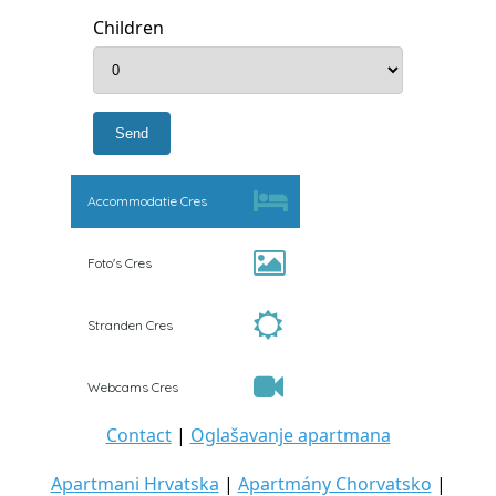
Children
Accommodatie Cres
Foto's Cres
Stranden Cres
Webcams Cres
Contact
|
Oglašavanje apartmana
Apartmani Hrvatska
|
Apartmány Chorvatsko
|