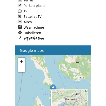
Terras
Parkeerplaats
Tv
Satteliet TV
Airco
Wasmachine
Huisdieren
toegestaan
Eigen entree
Google maps