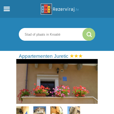
Thuis
Appartementen
Toeristeninformatie
Appartementen Juretic
Stranden
webcams
Ontmoet Kroatië
musea