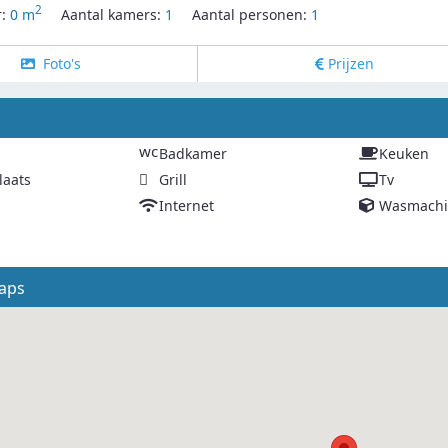
2
r:
0 m
Aantal kamers:
1
Aantal personen:
1
Foto's
Prijzen
g
wc
Badkamer
Keuken
laats
Grill
Tv
Internet
Wasmachi
aps