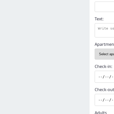
Text:
Apartmen
Check-in:
Check-out
Adults