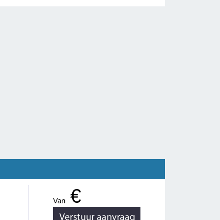
€
Van