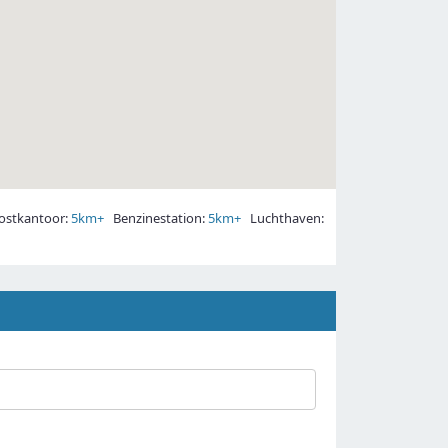
stkantoor:
5km+
Benzinestation:
5km+
Luchthaven: