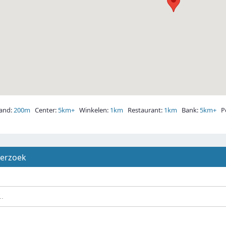
and:
200m
Center:
5km+
Winkelen:
1km
Restaurant:
1km
Bank:
5km+
Po
derzoek