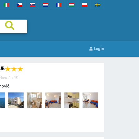
Login
UB
rlovača 19
nović