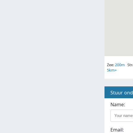
Zee:
200m
Str
5km+
Stuur on
Name:
Email: