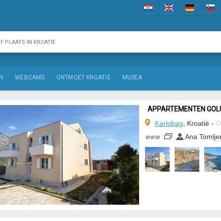
N
WEBCAMS
ONTMOET KROATIË
MUSEA
APPARTEMENTEN GOL
Karlobag
, Kroatië -
O
Ana Tomlje