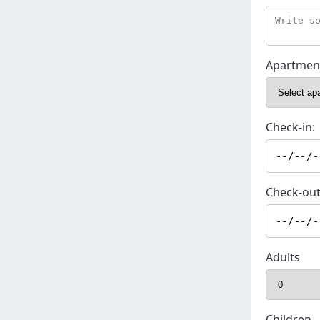
Apartmen
Check-in:
Check-out
Adults
Children