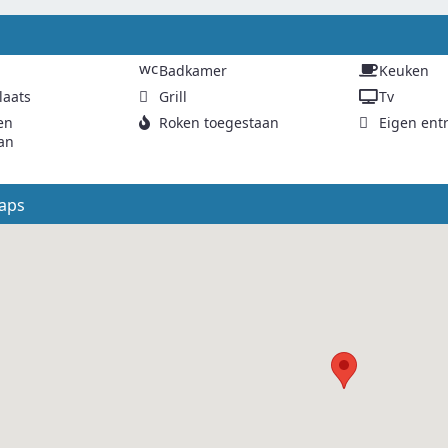
g
wc
Badkamer
Keuken
laats
Grill
Tv
en
Roken toegestaan
Eigen ent
an
aps