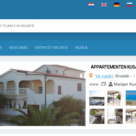
N
WEBCAMS
ONTMOET KROATIË
MUSEA
APPARTEMENTEN KUS
Vir (otok)
, Kroatië -
B
Marijan Ku