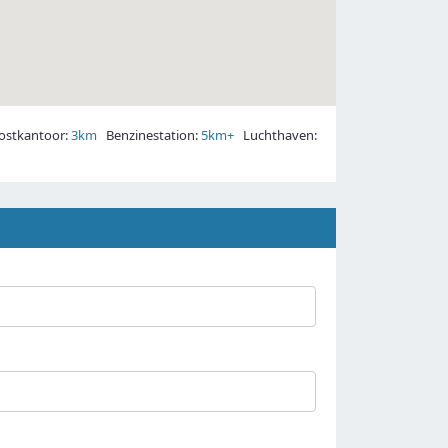
stkantoor:
3km
Benzinestation:
5km+
Luchthaven: