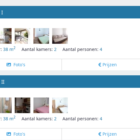
 I
2
r:
38 m
Aantal kamers:
2
Aantal personen:
4
Foto's
Prijzen
II
2
r:
38 m
Aantal kamers:
2
Aantal personen:
4
Foto's
Prijzen