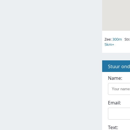
Zee:
300m
Str
5km+
Stuur on
Name:
Email:
Text: