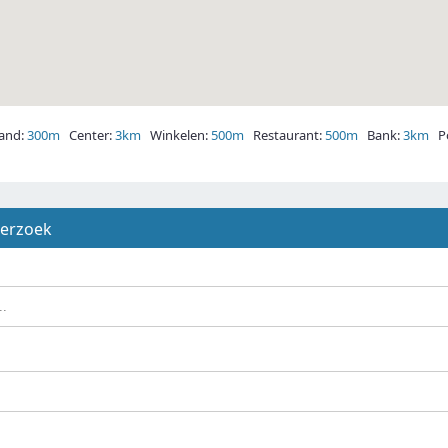
and:
300m
Center:
3km
Winkelen:
500m
Restaurant:
500m
Bank:
3km
Po
derzoek