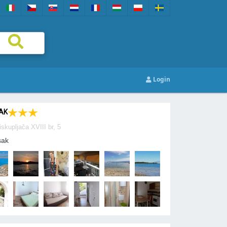
Login
AK
iskupljača XVIII br, 5
sak