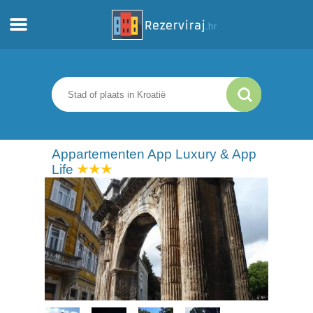
Thuis
Appartementen
Toeristeninformatie
Appartementen App Luxury & App
Life
Stranden
webcams
Ontmoet Kroatië
musea