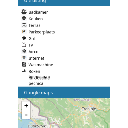
Uitrusting
Badkamer
Keuken
Terras
Parkeerplaats
Grill
Tv
Airco
Internet
Wasmachine
Roken
toegestaan
Mikrovalna
pecnica
Google maps