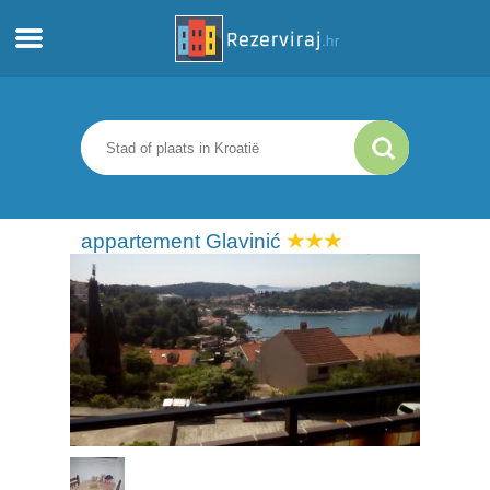
Thuis
Appartementen
Toeristeninformatie
appartement Glavinić
Stranden
webcams
Ontmoet Kroatië
musea