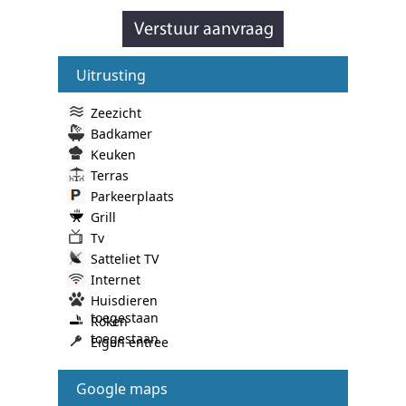
Uitrusting
Zeezicht
Badkamer
Keuken
Terras
Parkeerplaats
Grill
Tv
Satteliet TV
Internet
Huisdieren
toegestaan
Roken
toegestaan
Eigen entree
Google maps