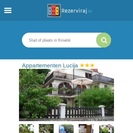
Thuis
Appartementen
Toeristeninformatie
Appartementen Lucija
Stranden
webcams
Ontmoet Kroatië
musea