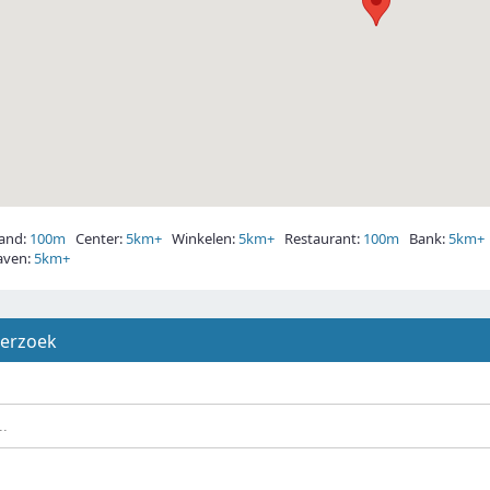
and:
100m
Center:
5km+
Winkelen:
5km+
Restaurant:
100m
Bank:
5km+
ven:
5km+
derzoek