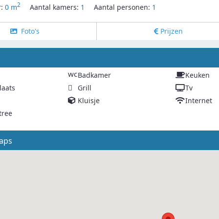
2
r:
0 m
Aantal kamers:
1
Aantal personen:
1
Foto's
Prijzen
g
wc
Badkamer
Keuken
laats
Grill
Tv
Kluisje
Internet
tree
aps