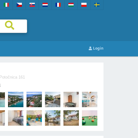
Login
Potočnica 161
č