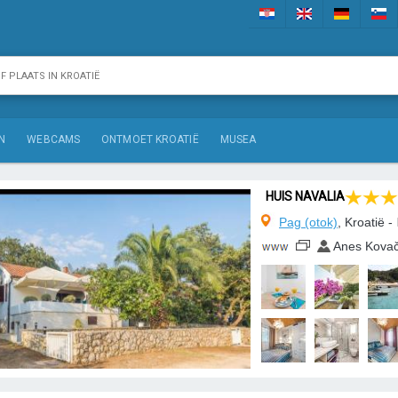
N
WEBCAMS
ONTMOET KROATIË
MUSEA
HUIS NAVALIA
Pag (otok)
, Kroatië -
Anes Kova