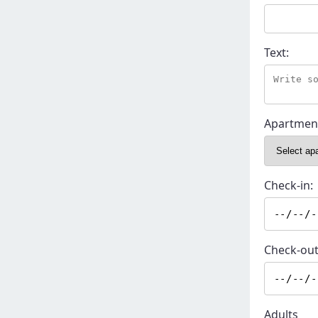
Text:
Apartmen
Check-in:
Check-out
Adults