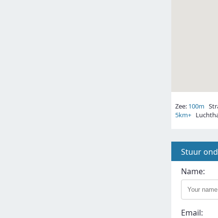
Zee:
100m
Str
5km+
Luchtha
Stuur on
Name:
Email: