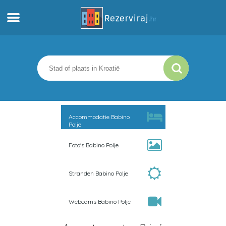
Thuis
Appartementen
Toeristeninformatie
Accommodatie Babino
Polje
Stranden
Foto's Babino Polje
webcams
Stranden Babino Polje
Ontmoet Kroatië
Webcams Babino Polje
musea