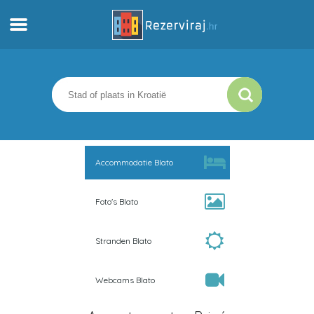
Thuis
Appartementen
Toeristeninformatie
Accommodatie Blato
Stranden
Foto's Blato
webcams
Stranden Blato
Ontmoet Kroatië
Webcams Blato
musea