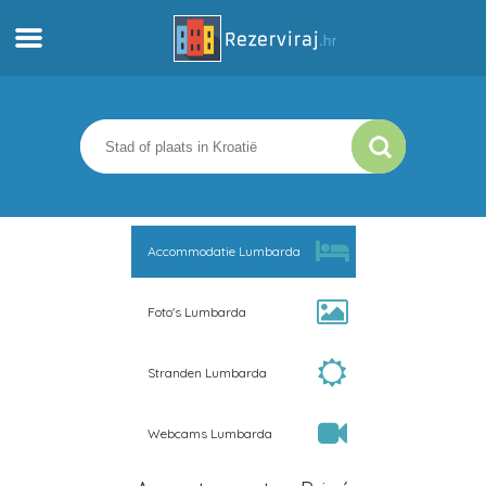
Thuis
Appartementen
Toeristeninformatie
Accommodatie Lumbarda
Stranden
Foto's Lumbarda
webcams
Stranden Lumbarda
Ontmoet Kroatië
Webcams Lumbarda
musea