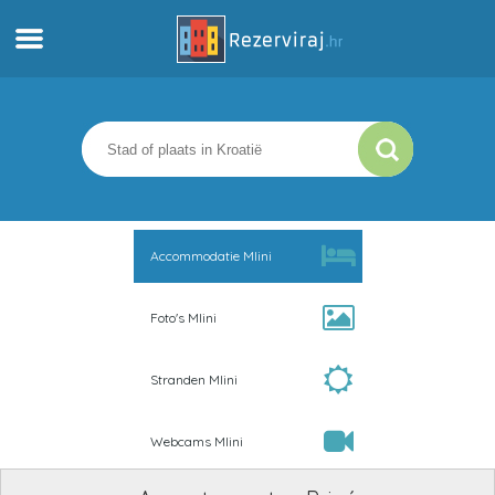
Thuis
Appartementen
Toeristeninformatie
Accommodatie Mlini
Stranden
Foto's Mlini
webcams
Stranden Mlini
Ontmoet Kroatië
Webcams Mlini
musea