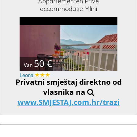
Appartementen Privé
accommodatie Mlini
50 €
Van
Leona
Privatni smještaj direktno od
vlasnika na
www.SMJESTAJ.com.hr/trazi