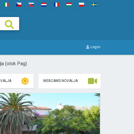
Login
a (otok Pag)
OVALJA
WEBCAMS NOVALJA