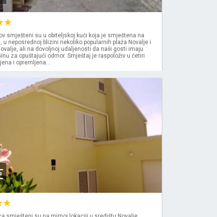
v smješteni su u obiteljskoj kući koja je smještena na
i, u neposrednoj blizini nekoliko popularnih plaža Novalje i
ovalje, ali na dovoljnoj udaljenosti da naši gosti imaju
išinu za opuštajući odmor. Smještaj je raspoloživ u četiri
ena i opremljena...
€
a smješteni su na mirnoj lokaciji u središtu Novalje,