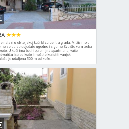
€
RA
 nalazi u obiteljskoj kući blizu centra grada. Mi živimo u
nemo se da se osjećate ugodno i sigurno.Sve što vam treba
 kuće. U kući ima četiri opremljna apartmana, vaše
u dvorištu ispred kuće i možete koristiti vanjski
 plaža je udaljena 500 m od kuće...
€