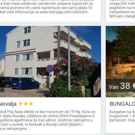
e koje traže udobnost i privatnost, potpuna sigurnost za
svega 500 meta
 nema prometa niti ceste ispred kuće već samo plaža 15
pogledom na mo
ta! Više informacija na www.visit-pag.com/villa-tomi-
namještene mo
WiFi-jem i besp
k
38 
Van
Novalja
BUNGALO
 otok Pag Naša obitelj se bavi turizmom od 1974g. Kuća se
Bungalow sa dv
m dijelu Novalje, udaljena od centra 300m.Posjedujemo 5
mogućnost 1 do
ještena apartmana za Vaš odmor. Gostima nastojimo u
kamenom. Dvije 
 izaći u susret, te boravak u Novalji učiniti ljepšim i
 je namijenjena...