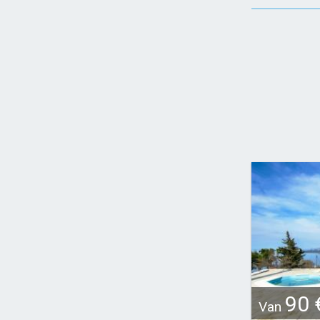
90 
Van