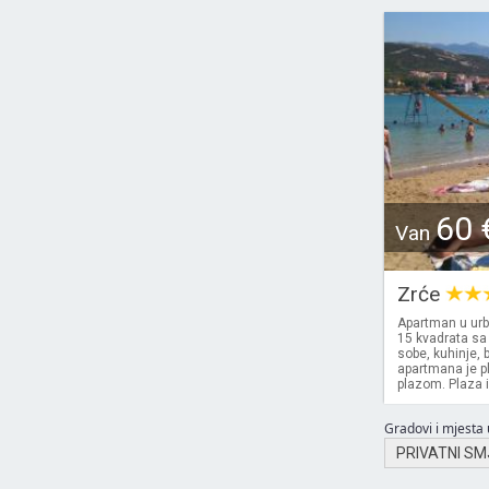
60 
Van
Zrće
Apartman u urba
15 kvadrata sa
sobe, kuhinje, 
apartmana je p
plazom. Plaza 
Gradovi i mjesta u
PRIVATNI SM