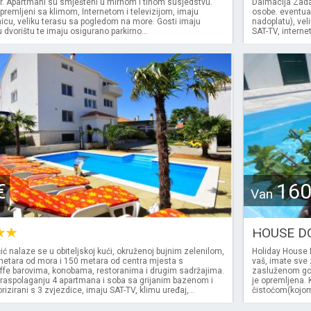
or. Apartmani su smješteni u mirnom i tihom susjedstvu.
Dalmacija Zadar
remljeni sa klimom, Internetom i televizijom, imaju
osobe. eventua
nicu, veliku terasu sa pogledom na more. Gosti imaju
nadoplatu), vel
 u dvorištu te imaju osigurano parkirno...
SAT-TV, internet, 
€
16
Van
€
HOUSE D
ć nalaze se u obiteljskoj kući, okruženoj bujnim zelenilom,
Holiday House 
metara od mora i 150 metara od centra mjesta s
vaš, imate sve 
ffe barovima, konobama, restoranima i drugim sadržajima.
zasluženom god
raspolaganju 4 apartmana i soba sa grijanim bazenom i
je opremljena.
zirani s 3 zvjezdice, imaju SAT-TV, klimu uređaj,...
čistoćom(kojom 