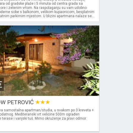
ra od gradske plaže i 5 minuta od centra grada sa
re i zelenim vrtom. Na raspolaganju su vam udobno
derne sobe s balkonom, velikom kupaonicom, besplatnim
latnim parkirnim mjestom. U blizini apartmana nalaze se...
€
W PETROVIĆ
a samostalna apartman/studia, u svakom po 3 kreveta +
datnog. Mediteranski vrt veličine 500m ograđen
terase i vanjski tuš. Mirno okruženje za pravi odmor.