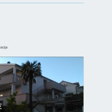
acija
€