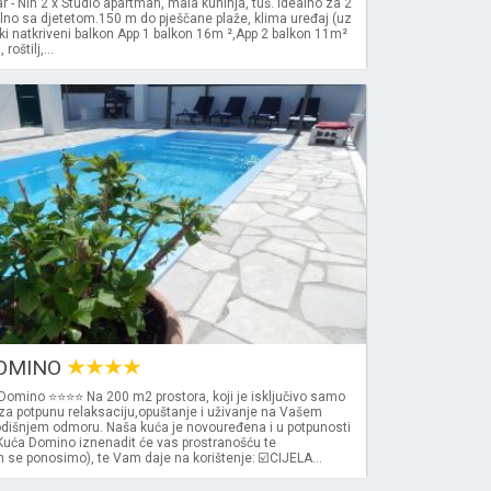
 - Nin 2 x Studio apartman, mala kuhinja, tuš. Idealno za 2
lno sa djetetom.150 m do pješčane plaže, klima uređaj (uz
iki natkriveni balkon App 1 balkon 16m ²,App 2 balkon 11m²
roštilj,...
0
OMINO
Domino ⭐⭐⭐⭐ Na 200 m2 prostora, koji je isključivo samo
za potpunu relaksaciju,opuštanje i uživanje na Vašem
išnjem odmoru. Naša kuća je novouređena i u potpunosti
 Kuća Domino iznenadit će vas prostranošću te
se ponosimo), te Vam daje na korištenje: ☑️CIJELA...