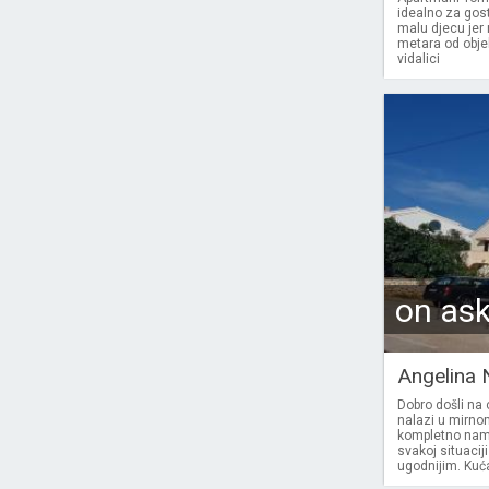
idealno za gost
malu djecu jer
metara od objek
vidalici
on as
Angelina 
Dobro došli na
nalazi u mirno
kompletno nam
svakoj situaciji
ugodnijim. Kuća