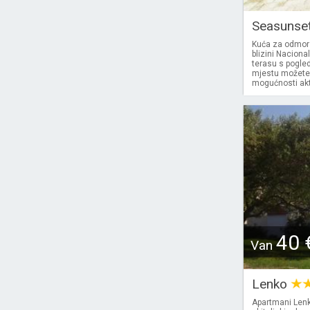
Seasunse
Kuća za odmor
blizini Naciona
terasu s pogled
mjestu možete n
mogućnosti akti
40 
Van
Lenko
Apartmani Lenko