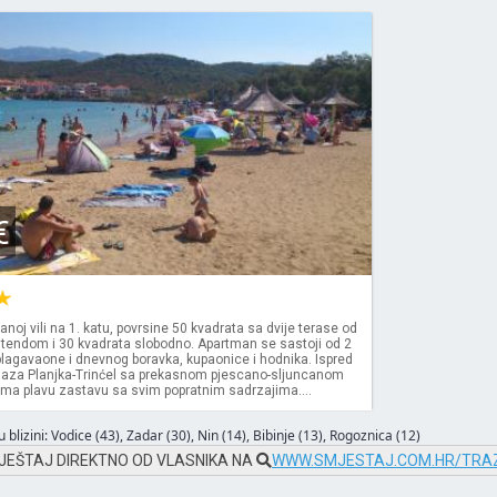
€
noj vili na 1. katu, povrsine 50 kvadrata sa dvije terase od
 tendom i 30 kvadrata slobodno. Apartman se sastoji od 2
blagavaone i dnevnog boravka, kupaonice i hodnika. Ispred
laza Planjka-Trinćel sa prekasnom pjescano-sljuncanom
ima plavu zastavu sa svim popratnim sadrzajima....
 blizini:
Vodice (43)
,
Zadar (30)
,
Nin (14)
,
Bibinje (13)
,
Rogoznica (12)
JEŠTAJ DIREKTNO OD VLASNIKA NA
WWW.SMJESTAJ.COM.HR/TRAZ