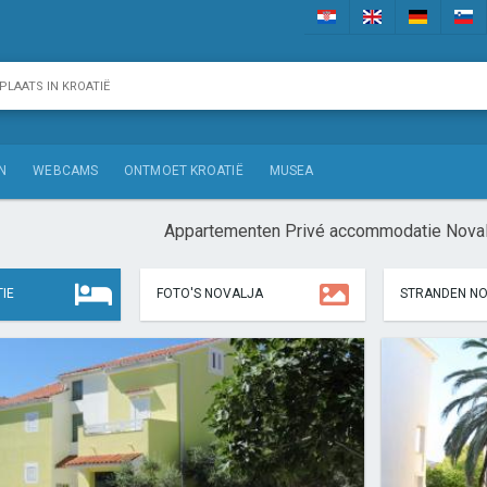
N
WEBCAMS
ONTMOET KROATIË
MUSEA
Appartementen Privé accommodatie Novalj
IE
FOTO'S NOVALJA
STRANDEN N