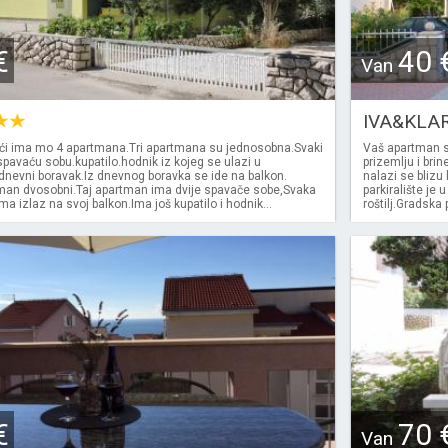
€
40 
Van
IVA&KLA
kući ima mo 4 apartmana.Tri apartmana su jednosobna.Svaki
Vaš apartman se
pavaću sobu.kupatilo.hodnik iz kojeg se ulazi u
prizemlju i bri
 dnevni boravak.Iz dnevnog boravka se ide na balkon.
nalazi se blizu
man dvosobni.Taj apartman ima dvije spavače sobe,Svaka
parkiralište je 
a izlaz na svoj balkon.Ima još kupatilo i hodnik...
roštilj.Gradska
€
70 
Van