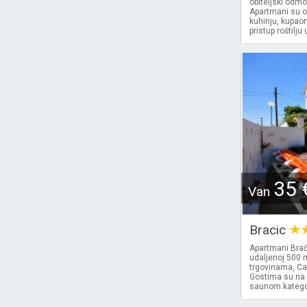
obiteljski odm
Apartmani su op
kuhinju, kupao
pristup roštilju
35 
Van
Bracic
Apartmani Brači
udaljenoj 500 
trgovinama, Ca
Gostima su na 
saunom kategori