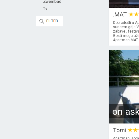
Zwembad
Tv
.MAT
Dobrodošli u Ap
suncem gdje Va
zabave , festi
Gosti mogu uži
Apartman MAT sm
on as
Tomi
Apartmani Tomi