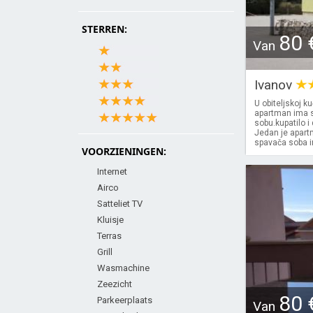
STERREN:
80 
Van
Ivanov
U obiteljskoj 
apartman ima s
sobu.kupatilo i
Jedan je apart
spavača soba im
VOORZIENINGEN:
Internet
Airco
Satteliet TV
Kluisje
Terras
Grill
Wasmachine
Zeezicht
80 
Parkeerplaats
Van