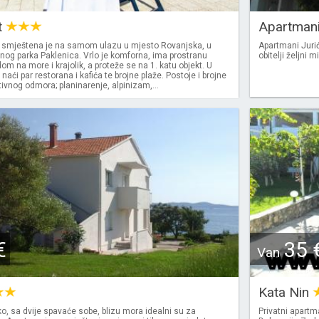
t
Apartmani
 smještena je na samom ulazu u mjesto Rovanjska, u
Apartmani Jurić
lnog parka Paklenica. Vrlo je komforna, ima prostranu
obitelji željni 
om na more i krajolik, a proteže se na 1. katu objekt. U
aći par restorana i kafića te brojne plaže. Postoje i brojne
vnog odmora; planinarenje, alpinizam,...
€
35 
Van
Kata Nin
, sa dvije spavaće sobe, blizu mora idealni su za
Privatni apart