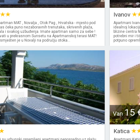
Ivanov
artman MAT , Novalja , Otok Pag , Hrvatska - mjesto pod
Apartmani Ivano
s čeka puno nezaboravnih trenutaka, skrivenih plaža,
idealnoj lokacij
vala i svakog uzbuđenja. Imate apartman samo za sebe !
blizine centra N
vati ​​u prekrasnom Sunsetu na Apartmanskoj terasi MAT!
potrebni mir i t
ješten je u Novalji na području otoka...
potpuno opremlj
k
15 
Van
Katica
 su vrhunski opremljeni apartmani neposredno uz plažu,
Apartmani Katic