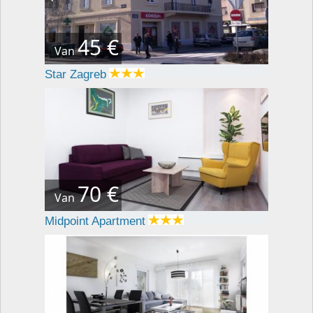
45 €
Van
Star Zagreb
70 €
Van
Midpoint Apartment