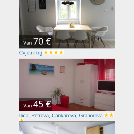
70 €
Van
Cvjetni trg
45 €
Van
Ilica, Petrova, Cankareva, Grahorova