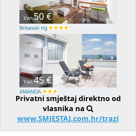
50 €
Van
Britanski trg
45 €
Van
AMANDA
Privatni smještaj direktno od
vlasnika na
www.SMJESTAJ.com.hr/trazi