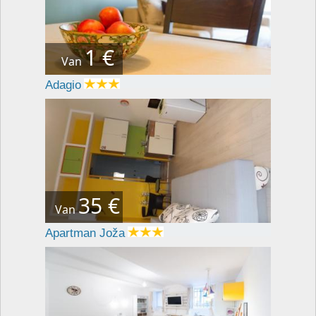
1 €
Van
Adagio
35 €
Van
Apartman Joža