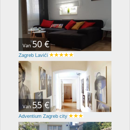
50 €
Van
Zagreb Lavići
55 €
Van
Adventium Zagreb city