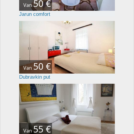
50 €
Van
Jarun comfort
50 €
Van
Dubravkin put
55 €
Van