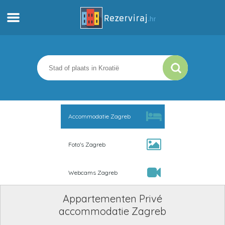
Thuis
Appartementen
Toeristeninformatie
Accommodatie Zagreb
Stranden
Foto's Zagreb
webcams
Webcams Zagreb
Ontmoet Kroatië
Appartementen Privé
musea
accommodatie Zagreb