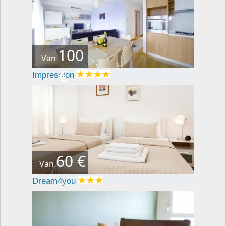
100
Van
€
Impression
60 €
Van
Dream4you