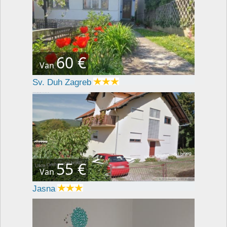
60 €
Van
Sv. Duh Zagreb
55 €
Van
Jasna