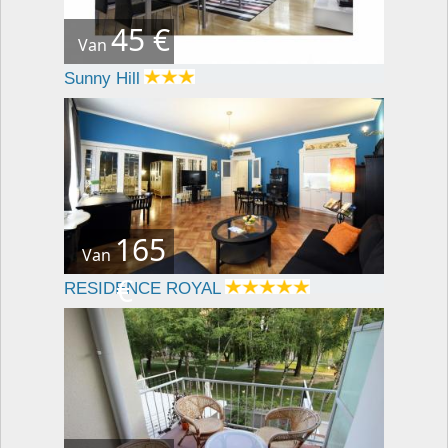
45 €
Van
Sunny Hill
165
Van
€
RESIDENCE ROYAL