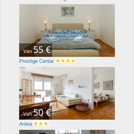
55 €
Van
Prestige Centar
50 €
Van
Antea