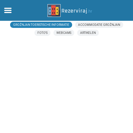
GROŽNJAN TOERISTISCHE INFORMATIE
ACCOMMODATIE GROŽNJAN
Thuis
FOTO'S
WEBCAMS
ARTIKELEN
Appartementen
Toeristeninformatie
Stranden
webcams
Ontmoet Kroatië
musea