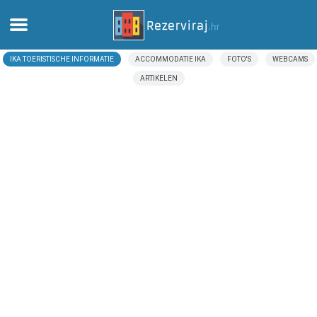
IKA TOERISTISCHE INFORMATIE
ACCOMMODATIE IKA
FOTO'S
WEBCAMS
Thuis
ARTIKELEN
Appartementen
Toeristeninformatie
Stranden
webcams
Ontmoet Kroatië
musea