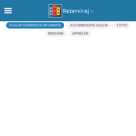
OGULIN TOERISTISCHE INFORMATIE
ACCOMMODATIE OGULIN
FOTO'S
Thuis
WEBCAMS
ARTIKELEN
Appartementen
Toeristeninformatie
Stranden
webcams
Ontmoet Kroatië
musea