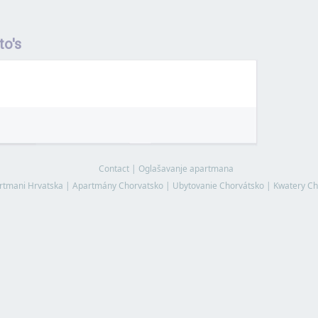
to's
Contact
|
Oglašavanje apartmana
rtmani Hrvatska
|
Apartmány Chorvatsko
|
Ubytovanie Chorvátsko
|
Kwatery Ch