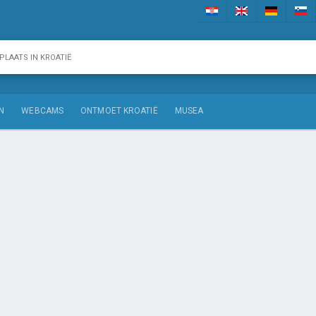
N
WEBCAMS
ONTMOET KROATIË
MUSEA