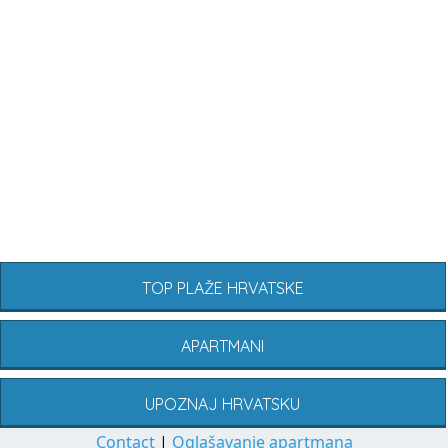
TOP PLAŽE HRVATSKE
APARTMANI
UPOZNAJ HRVATSKU
Contact
|
Oglašavanje apartmana