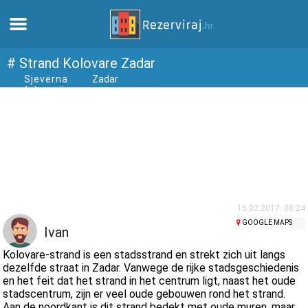
Thuis
# Strand Kolovare Zadar
Sjeverna
Zadar
dalmacija
Appartementen
Toeristeninformatie
Stranden
webcams
15.02.2017. 08:24
GOOGLE MAPS
Ivan
Ontmoet Kroatië
Kolovare-strand is een stadsstrand en strekt zich uit langs
dezelfde straat in Zadar. Vanwege de rijke stadsgeschiedenis
en het feit dat het strand in het centrum ligt, naast het oude
musea
stadscentrum, zijn er veel oude gebouwen rond het strand.
Aan de noordkant is dit strand bedekt met oude muren, maar