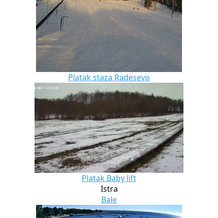
Platak staza Radesevo
Platak Baby lift
Istra
Bale