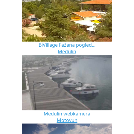
BiVillage Fažana pogled...
Medulin
Medulin webkamera
Motovun