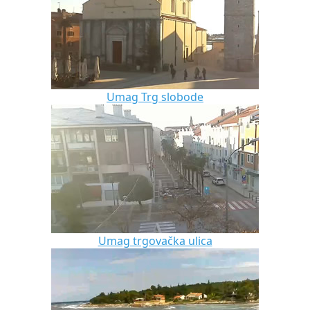
Umag Trg slobode
Umag trgovačka ulica