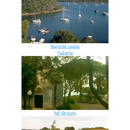
Banjole uvala
Fažana
NP Brijuni