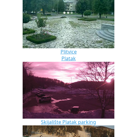
Plitvice
Platak
Skijalište Platak parking