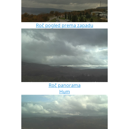
Roč pogled prema zapadu
Roč panorama
Hum