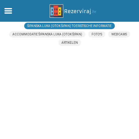
ŠIPANSKA LUKA (OTOK ŠIPAN) TOERISTISCHE INFORMATIE
Thuis
ACCOMMODATIE ŠIPANSKA LUKA (OTOK ŠIPAN)
FOTO'S
WEBCAMS
ARTIKELEN
Appartementen
Toeristeninformatie
Stranden
webcams
Ontmoet Kroatië
musea