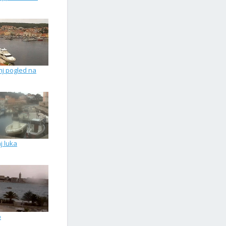
nj pogled na
nj luka
b