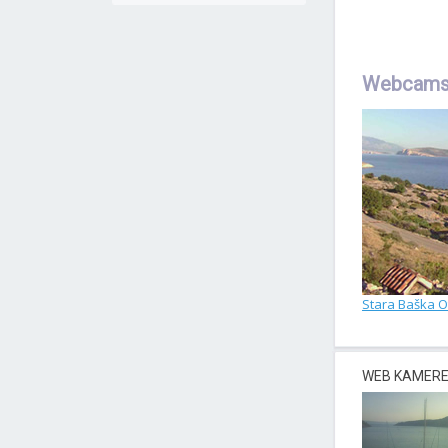
Webcams 
Stara Baška O
WEB KAMERE 