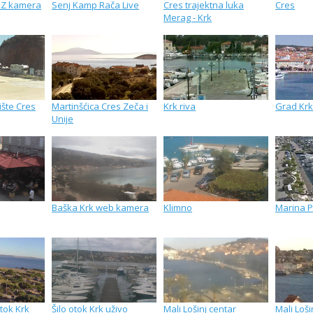
MZ kamera
Senj Kamp Rača Live
Cres trajektna luka
Cres
Merag - Krk
ište Cres
Martinšćica Cres Zeča i
Krk riva
Grad Krk
Unije
Baška Krk web kamera
Klimno
Marina P
tok Krk
Šilo otok Krk uživo
Mali Lošinj centar
Mali Loš