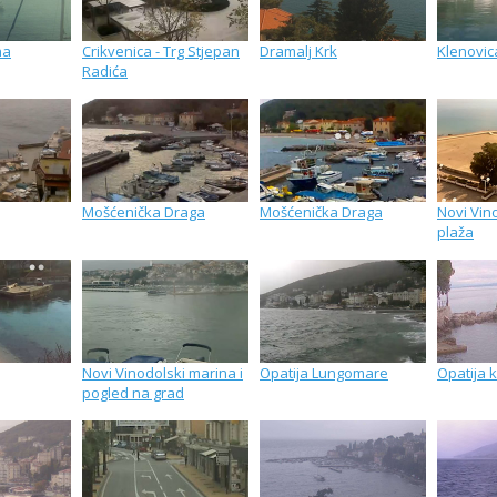
na
Crikvenica - Trg Stjepan
Dramalj Krk
Klenovic
Radića
Mošćenička Draga
Mošćenička Draga
Novi Vin
plaža
Novi Vinodolski marina i
Opatija Lungomare
Opatija 
pogled na grad