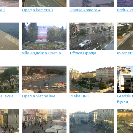
a 2
Opatija kamera 3
Opatija kamera 4
Preluk V
Villa Angiolina Opatija
Tržnica Opatija
Kvarner 
Bellevue
Opatija Slatina live
Rijeka HNK
Gradski t
Rijeka