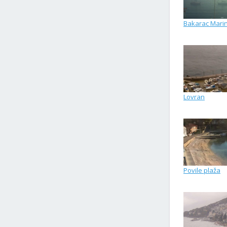
Bakarac Mari
Lovran
Povile plaža