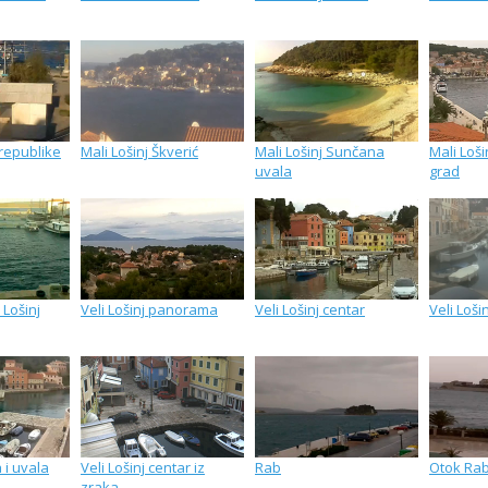
 republike
Mali Lošinj Škverić
Mali Lošinj Sunčana
Mali Loši
uvala
grad
 Lošinj
Veli Lošinj panorama
Veli Lošinj centar
Veli Loši
a i uvala
Veli Lošinj centar iz
Rab
Otok Ra
zraka