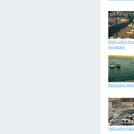
Mali Lošinj trg
Hrvatske
Nerezine otok
Veli Lošinj luk