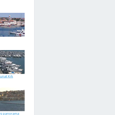
unat Krk
inj panorama