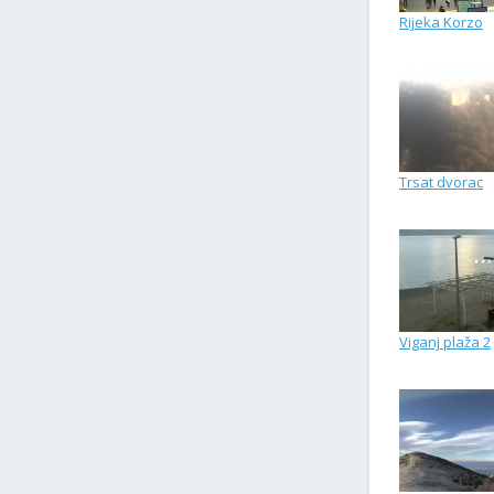
Rijeka Korzo
Trsat dvorac
Viganj plaža 2