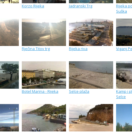
Korzo Rijeka
Jadranski Trg
Rijeka po
Suška
Rječina Titov trg
Rijeka riva
Viganj Pe
Botel Marina - Rijeka
Selce plaža
Kamp i p
Selce