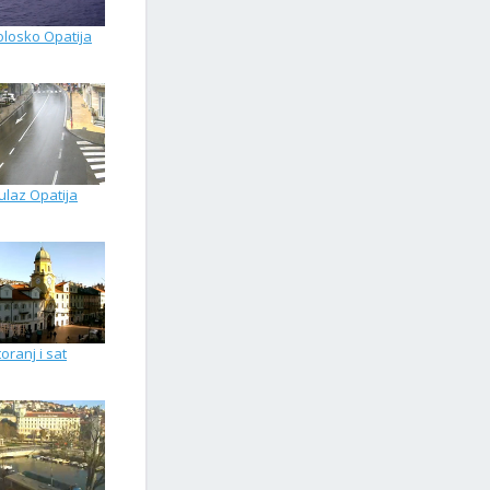
olosko Opatija
ulaz Opatija
oranj i sat