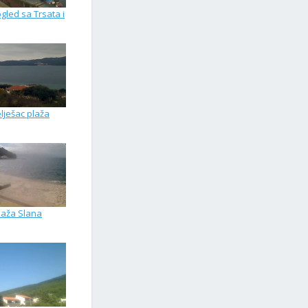
gled sa Trsata i
lješac plaža
laža Slana