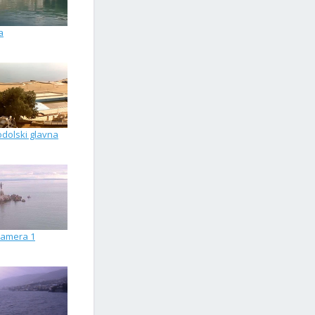
a
odolski glavna
kamera 1