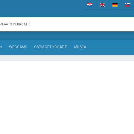
N
WEBCAMS
ONTMOET KROATIË
MUSEA