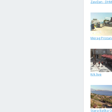
Zavižan - DH
Merag Pristan
Krk live
Stara Baška O