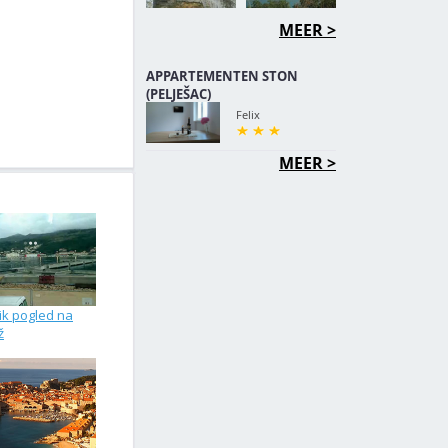
MEER >
APPARTEMENTEN STON
(PELJEŠAC)
Felix
MEER >
k pogled na
ž