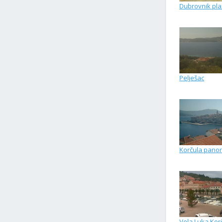
Dubrovnik pla
Pelješac
Korčula pano
Vela Luka Kor