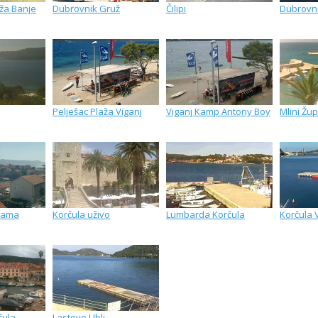
ža Banje
Dubrovnik Gruž
Čilipi
Dubrovn
Pelješac Plaža Viganj
Viganj Kamp Antony Boy
Mlini Žu
rama
Korčula uživo
Lumbarda Korčula
Korčula 
čula
Lastovo Ubli