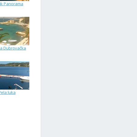
ik Panorama
pa Dubrovačka
Vela luka