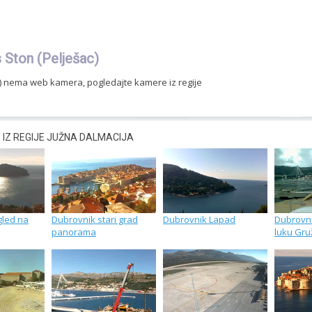
Ston (Pelješac)
c) nema web kamera, pogledajte kamere iz regije
IZ REGIJE JUŽNA DALMACIJA
gled na
Dubrovnik stari grad
Dubrovnik Lapad
Dubrovni
panorama
luku Gru