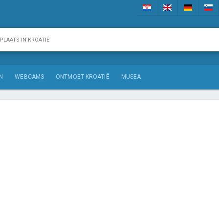
N
WEBCAMS
ONTMOET KROATIË
MUSEA