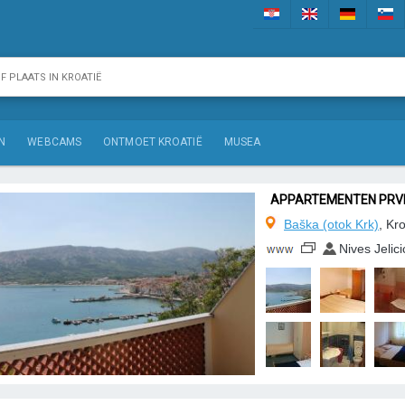
N
WEBCAMS
ONTMOET KROATIË
MUSEA
APPARTEMENTEN PRV
Baška (otok Krk)
, Kr
Nives Jelici