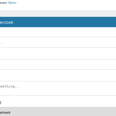
ven:
5km+
derzoek
t