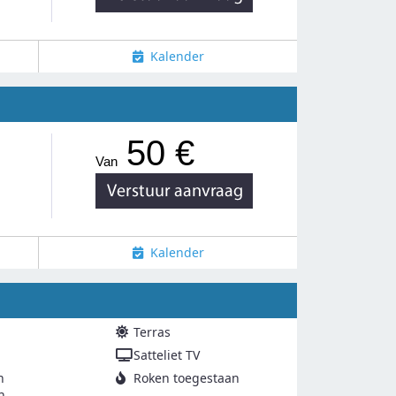
Kalender
50 €
Van
Kalender
Terras
Satteliet TV
n
Roken toegestaan
n