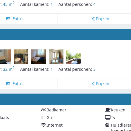
2
r:
45 m
Aantal kamers:
1
Aantal personen:
4
Foto's
Prijzen
2
r:
32 m
Aantal kamers:
1
Aantal personen:
3
Foto's
Prijzen
g
wc
Badkamer
Keuken
laats
Grill
Tv
Internet
Huisdiere
toegestaa