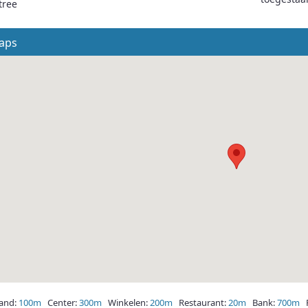
tree
aps
and:
100m
Center:
300m
Winkelen:
200m
Restaurant:
20m
Bank:
700m
P