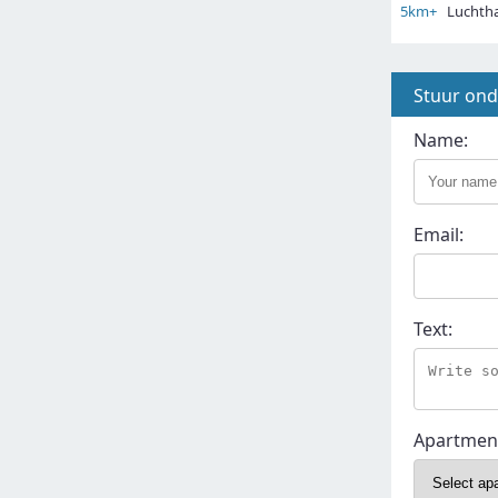
5km+
Luchtha
Stuur on
Name:
Email:
Text:
Apartmen