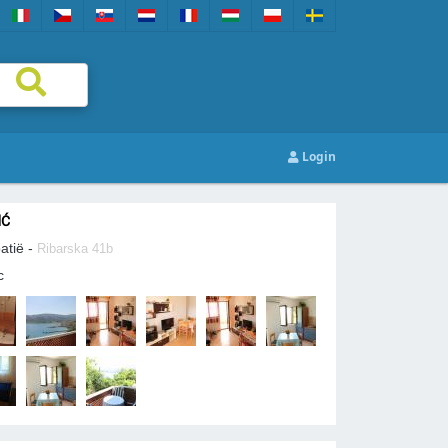
Login
IĆ
oatië -
Ribarska 41b
c