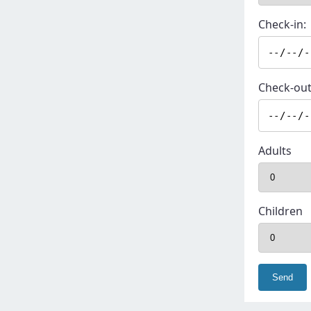
Check-in:
Check-out
Adults
Children