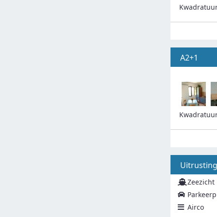
Kwadratuu
A2+1
Kwadratuu
Uitrustin
Zeezicht
Parkeerp
Airco