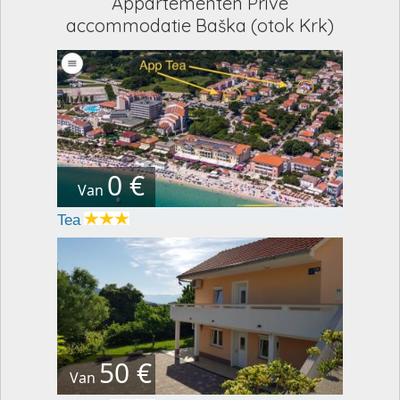
Appartementen Privé
accommodatie Baška (otok Krk)
0 €
Van
Tea
50 €
Van