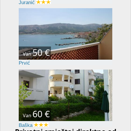
Juranić
50 €
Van
Prvić
60 €
Van
Baška