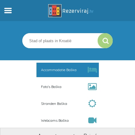
Thuis
Appartementen
Toeristeninformatie
Accommodatie Baška
Stranden
Foto's Baška
webcams
Stranden Baška
Ontmoet Kroatië
Webcams Baška
musea