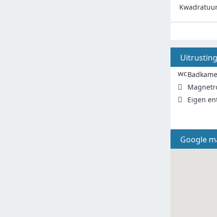
Kwadratuu
Uitrustin
wc
Badkame
Magnetr
Eigen en
Google m