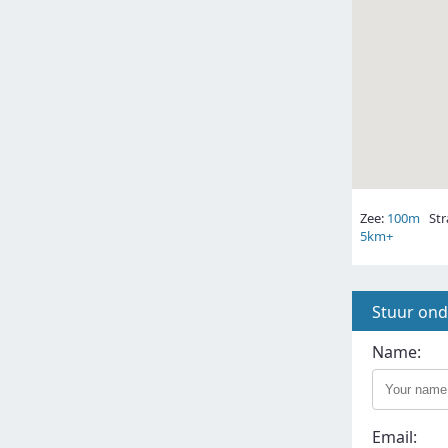
Zee:
100m
Str
5km+
Stuur on
Name:
Email: