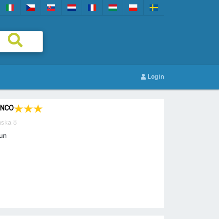
Login
ENCO
nska 8
gun