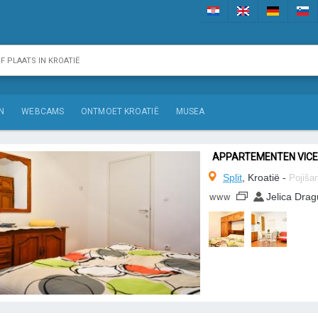
N
WEBCAMS
ONTMOET KROATIË
MUSEA
APPARTEMENTEN VIC
Split
, Kroatië -
Pojiša
Jelica Dra