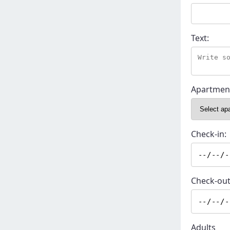
Text:
Apartmen
Check-in:
Check-out
Adults