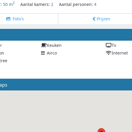
2
r:
50 m
Aantal kamers:
2
Aantal personen:
4
Foto's
Prijzen
g
r
Keuken
Tv
on
Airco
Internet
tree
aps