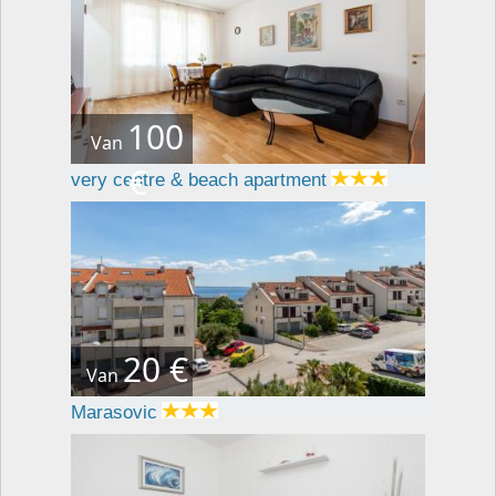
100
Van
€
very centre & beach apartment
20 €
Van
Marasovic