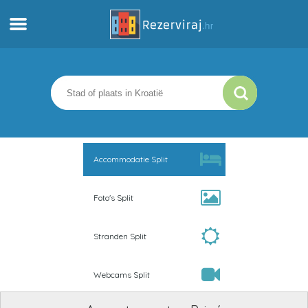
Thuis
Appartementen
Toeristeninformatie
Accommodatie Split
Stranden
Foto's Split
webcams
Stranden Split
Ontmoet Kroatië
Webcams Split
musea