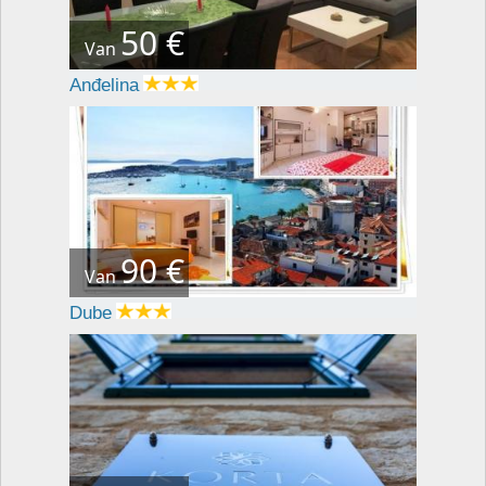
50 €
Van
Anđelina
90 €
Van
Dube