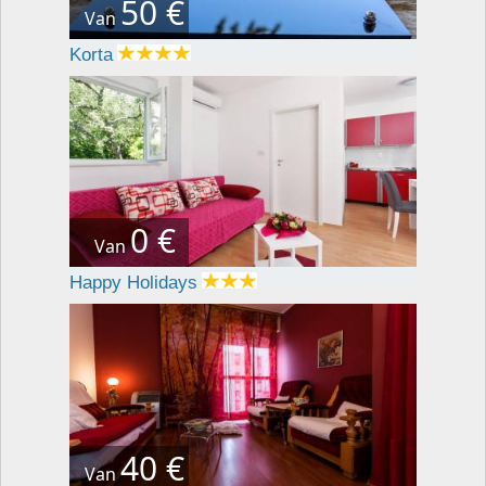
50 €
Van
Korta
0 €
Van
Happy Holidays
40 €
Van