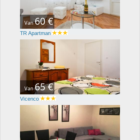
60 €
Van
TR Apartman
65 €
Van
Vicenco