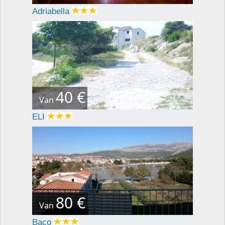
Adriabella
40 €
Van
ELI
80 €
Van
Baco