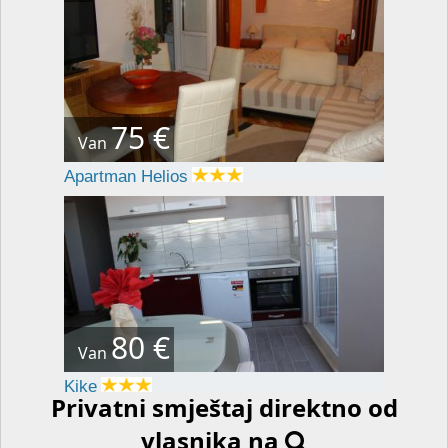
75 €
Van
Apartman Helios
80 €
Van
Kike
Privatni smještaj direktno od
vlasnika na