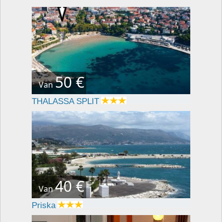
50 €
Van
THALASSA SPLIT
40 €
Van
Priska