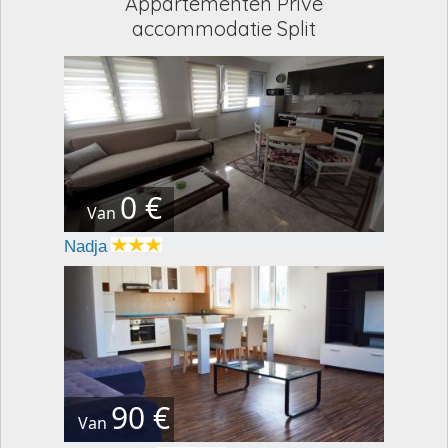
Appartementen Privé
accommodatie Split
0 €
Van
Nadja
90 €
Van