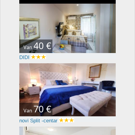
40 €
Van
DIDI
70 €
Van
novi Split -centar