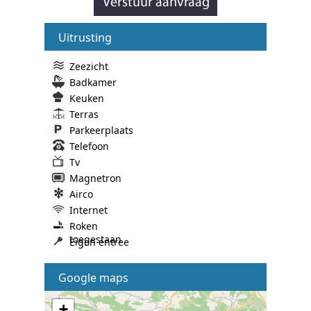
Uitrusting
Zeezicht
Badkamer
Keuken
Terras
Parkeerplaats
Telefoon
Tv
Magnetron
Airco
Internet
Roken
toegestaan
Eigen entree
Google maps