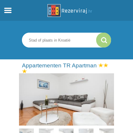
Thuis
Appartementen
Toeristeninformatie
Appartementen TR Apartman
Stranden
webcams
Ontmoet Kroatië
musea