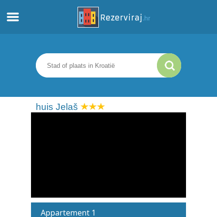
Thuis
Appartementen
Toeristeninformatie
huis Jelaš
Stranden
webcams
Ontmoet Kroatië
musea
Appartement 1