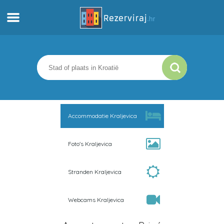
Thuis
Appartementen
Toeristeninformatie
Accommodatie Kraljevica
Stranden
Foto's Kraljevica
webcams
Stranden Kraljevica
Ontmoet Kroatië
Webcams Kraljevica
musea