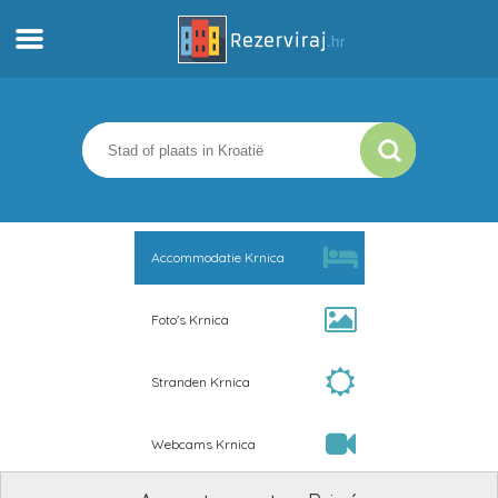
Thuis
Appartementen
Toeristeninformatie
Accommodatie Krnica
Stranden
Foto's Krnica
webcams
Stranden Krnica
Ontmoet Kroatië
Webcams Krnica
musea