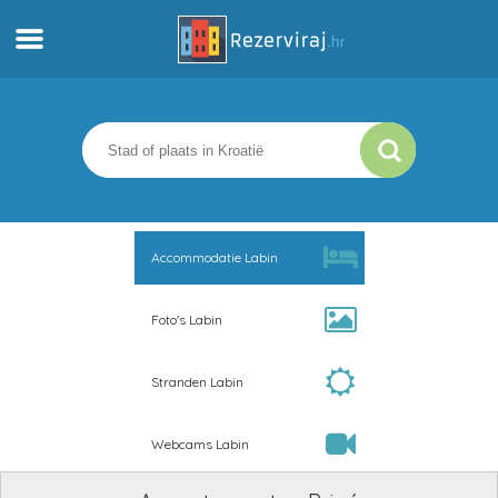
Thuis
Appartementen
Toeristeninformatie
Accommodatie Labin
Stranden
Foto's Labin
webcams
Stranden Labin
Ontmoet Kroatië
Webcams Labin
musea