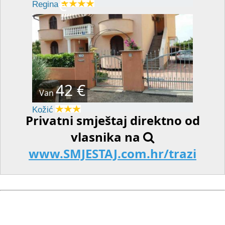
€
Regina
42 €
Van
Kožić
Privatni smještaj direktno od
vlasnika na
www.SMJESTAJ.com.hr/trazi