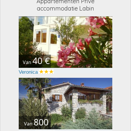
Appartementen Privé
accommodatie Labin
40 €
Van
Veronica
800
Van