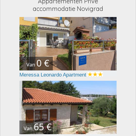
Appartementen Privé
accommodatie Novigrad
0 €
Van
Meressa Leonardo Apartment
65 €
Van