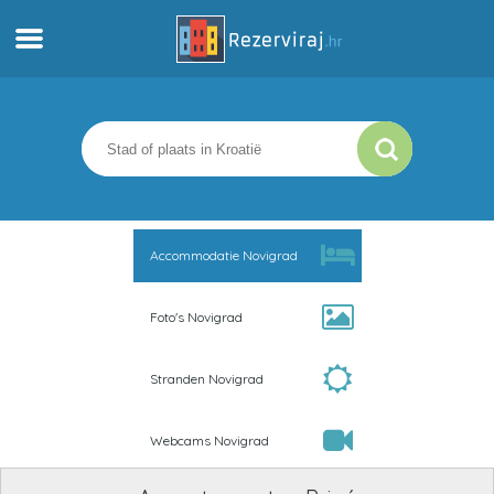
Thuis
Appartementen
Toeristeninformatie
Accommodatie Novigrad
Stranden
Foto's Novigrad
webcams
Stranden Novigrad
Ontmoet Kroatië
Webcams Novigrad
musea