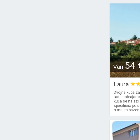
54 
Van
Laura
Dvojna kuća za
tada nabrajamo
kuća se nalazi 
specifična po s
s malim bazenom