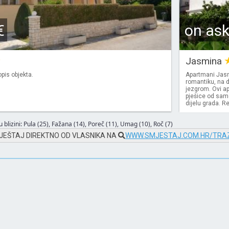
€
on as
Jasmina
pis objekta.
Apartmani Jasm
romantiku, na 
jezgrom. Ovi a
pješice od samo
dijelu grada. R
 blizini:
Pula (25)
,
Fažana (14)
,
Poreč (11)
,
Umag (10)
,
Roč (7)
JEŠTAJ DIREKTNO OD VLASNIKA NA
WWW.SMJESTAJ.COM.HR/TRAZ