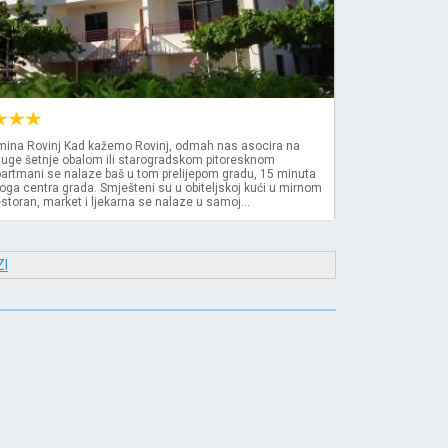
k
ina Rovinj Kad kažemo Rovinj, odmah nas asocira na
duge šetnje obalom ili starogradskom pitoresknom
partmani se nalaze baš u tom prelijepom gradu, 15 minuta
ga centra grada. Smješteni su u obiteljskoj kući u mirnom
estoran, market i ljekarna se nalaze u samoj...
I