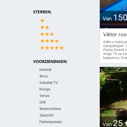
STERREN:
15
Van
€
Viktor ro
Sobe u maloj p
namještajem. C
Porton Biondi 
imaju TV sa sa
kupaonicu. Dost
VOORZIENINGEN:
Internet
Airco
Satteliet TV
Kluisje
Terras
Grill
Wasmachine
Zeezicht
25 
Parkeerplaats
Van