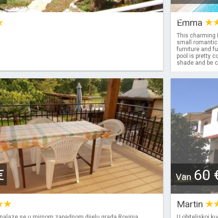
€
Emma
This charming 
small romantic 
furniture and f
pool is pretty 
shade and be cl
€
60 
Van
Martin
nalaze se u mirnom zapadnom dijelu grada Rovinja,
U obiteljskoj k