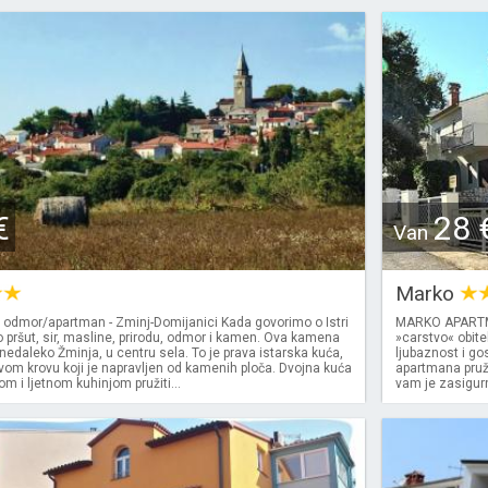
€
28 
Van
Marko
 odmor/apartman - Zminj-Domijanici Kada govorimo o Istri
MARKO APARTMA
 pršut, sir, masline, prirodu, odmor i kamen. Ova kamena
»carstvo« obitel
nedaleko Žminja, u centru sela. To je prava istarska kuća,
ljubaznost i go
vom krovu koji je napravljen od kamenih ploča. Dvojna kuća
apartmana pruži
 i ljetnom kuhinjom pružiti...
vam je zasigurn