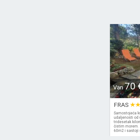
70 
Van
FRAS
Samostojeća ku
udaljenosti od 
tridesetak kilo
čistim morem. 
60m2 i sastoji