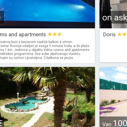
0
on as
oms and apartments
Doris
rivatnoj kući s bazenom sadrže balkon s vrtnim
entar Rovinja udaljen je svega 5 minuta hoda, a do plaže
ima 1 km. Jedinice u objektu Viktor rooms and apartments
telitskim programima. Sve sobe obuhvaćaju vlastitu
upni su ručnici i posteljina. S balkona se pruža...
€
10
Van