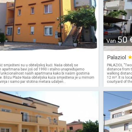
k
50 
Van
Palaziol
ć smješteni su u obiteljskoj kući. Naša obitelj se
PALAZIOL "Two-
m apartmana bavi još od 1990 i stalno unapređujemo
distance from t
 funkcionalnost naših apartmana kako bi našim gostima
walking distanc
je. Blizu Plaže Naša obiteljska kuća smještena je u mirnom
12 m². It is loc
vinja i samo par stotina metara udaljen...
courtyard of th