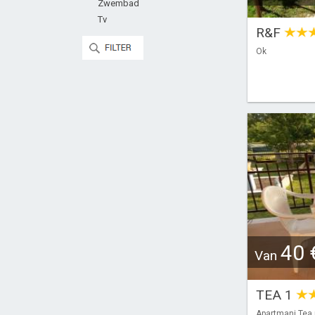
Zwembad
Tv
R&F
Ok
40 
Van
TEA 1
Apartmani Tea 