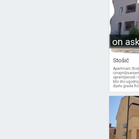
on as
Stošić
Apartmani Stoši
iznajmljivanje
opremljenost i
bilo što ugodni
dijelu grada Ro