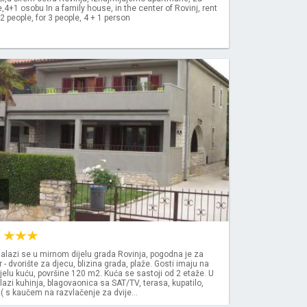
4+1 osobu In a family house, in the center of Rovinj, rent
2 people, for 3 people, 4 + 1 person
0
N
alazi se u mirnom dijelu grada Rovinja, pogodna je za
 - dvorište za djecu, blizina grada, plaže. Gosti imaju na
jelu kuću, površine 120 m2. Kuća se sastoji od 2 etaže. U
lazi kuhinja, blagovaonica sa SAT/TV, terasa, kupatilo,
( s kaučem na razvlačenje za dvije...