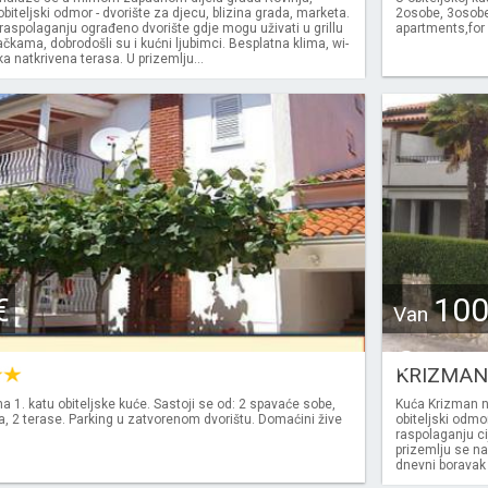
biteljski odmor - dvorište za djecu, blizina grada, marketa.
2osobe, 3osobe,
raspolaganju ograđeno dvorište gdje mogu uživati u grillu
apartments,for 
jačkama, dobrodošli su i kućni ljubimci. Besplatna klima, wi-
ika natkrivena terasa. U prizemlju...
€
10
Van
€
KRIZMA
na 1. katu obiteljske kuće. Sastoji se od: 2 spavaće sobe,
Kuća Krizman n
la, 2 terase. Parking u zatvorenom dvorištu. Domaćini žive
obiteljski odmor
raspolaganju ci
prizemlju se na
dnevni boravak 