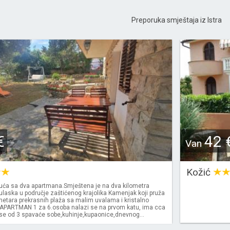
Preporuka smještaja iz Istra
€
42 
Van
Kožić
ća sa dva apartmana.Smještena je na dva kilometra
ulaska u područje zaštićenog krajolika Kamenjak koji pruža
metara prekrasnih plaža sa malim uvalama i kristalno
APARTMAN 1 za 6.osoba nalazi se na prvom katu, ima cca
 se od 3 spavaće sobe,kuhinje,kupaonice,dnevnog...