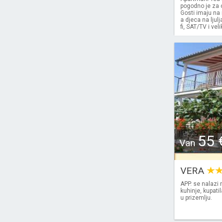
pogodno je za o
Gosti imaju na 
a djeca na ljul
fi, SAT/TV i vel
55 
Van
VERA
APP. se nalazi 
kuhinje, kupati
u prizemlju.