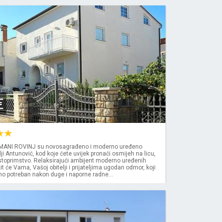
€
NI ROVINJ su novosagrađeno i moderno uređeno
ji Antunović, kod koje ćete uvijek pronaći osmijeh na licu,
stoprimstvo. Relaksirajući ambijent moderno uređenih
t će Vama, Vašoj obitelji i prijateljima ugodan odmor, koji
o potreban nakon duge i naporne radne...