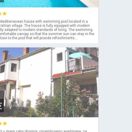
Mediterranean house with swimming pool located in a
Istrian village. The house is fully equipped with modern
ully adapted to modern standards of living. The swimming
comfortable canopy so that the summer sun can stay in the
ose to the pool that will provide refreshments....
€
ući,u širem cetru Rovinja, iznajmljujemo apartmane, za