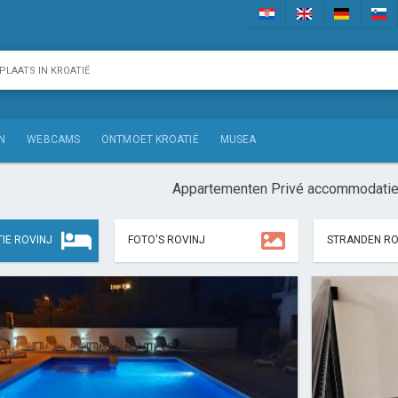
N
WEBCAMS
ONTMOET KROATIË
MUSEA
Appartementen Privé accommodatie
IE ROVINJ
FOTO'S ROVINJ
STRANDEN RO