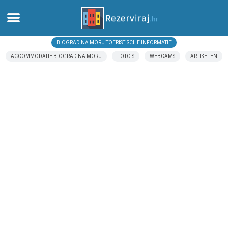
BIOGRAD NA MORU TOERISTISCHE INFORMATIE
Thuis
ACCOMMODATIE BIOGRAD NA MORU
FOTO'S
WEBCAMS
ARTIKELEN
Appartementen
Toeristeninformatie
Stranden
webcams
Ontmoet Kroatië
musea