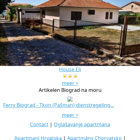
House Eli
meer >
Artikelen Biograd na moru
Ferry Biograd - Tkon (Pašman) dienstregeling...
meer >
Contact
|
Oglašavanje apartmana
Apartmani Hrvatska
|
Apartmány Chorvatsko
|