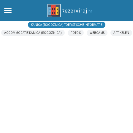
KANICA (ROGOZNICA) TOERISTISCHE INFORMATIE
Thuis
ACCOMMODATIE KANICA (ROGOZNICA)
FOTO'S
WEBCAMS
ARTIKELEN
Appartementen
Toeristeninformatie
Stranden
webcams
Ontmoet Kroatië
musea