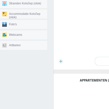
Stranden Koločep (otok)
Accommodatie Koločep
(otok)
Foto's
Webcams
Artikelen
APPARTEMENTEN (