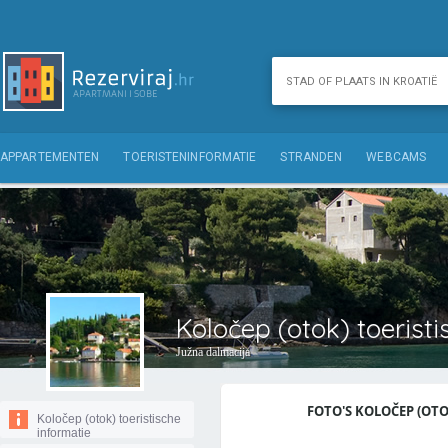
APPARTEMENTEN
TOERISTENINFORMATIE
STRANDEN
WEBCAMS
Koločep (otok) toeristi
Južna dalmacija
FOTO'S KOLOČEP (OTOK
Koločep (otok) toeristische
informatie