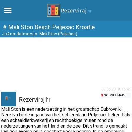
Thuis
# Mali Ston Beach Peljesac Kroatië
Južna dalmacija
Mali Ston (Pelješac)
Appartementen
Toeristeninformatie
Stranden
webcams
07.06.2018. 16:41
GOOGLE MAPS
Rezerviraj.hr
Ontmoet Kroatië
Mali Ston is een nederzetting in het graafschap Dubrovnik-
Neretva bij de ingang van het schiereiland Peljesac, bekend als
een schaaldierkwekerij en rechthoekige muren rond de
musea
nederzettingen van het land en de zee. Dit strand is gemaakt
van geplaveide en is geschikt voor kinderen. In de omgeving