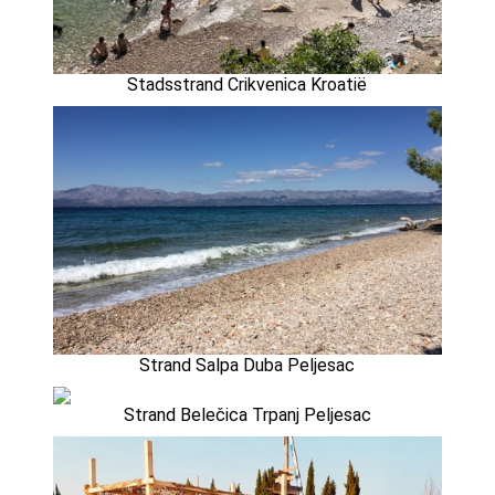
Stadsstrand Crikvenica Kroatië
Strand Salpa Duba Peljesac
Strand Belečica Trpanj Peljesac