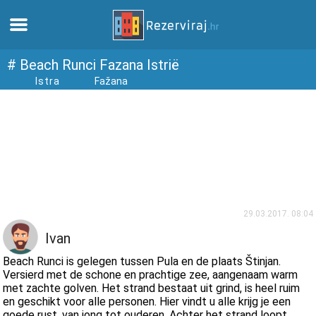
Thuis
# Beach Runci Fazana Istrië
Istra
Fažana
Appartementen
Toeristeninformatie
Stranden
webcams
29.03.2017. 08:04
Ivan
Ontmoet Kroatië
Beach Runci is gelegen tussen Pula en de plaats Štinjan.
Versierd met de schone en prachtige zee, aangenaam warm
met zachte golven. Het strand bestaat uit grind, is heel ruim
musea
en geschikt voor alle personen. Hier vindt u alle krijg je een
goede rust, van jong tot ouderen. Achter het strand loopt