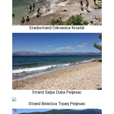
Stadsstrand Crikvenica Kroatië
Strand Salpa Duba Peljesac
Strand Belečica Trpanj Peljesac