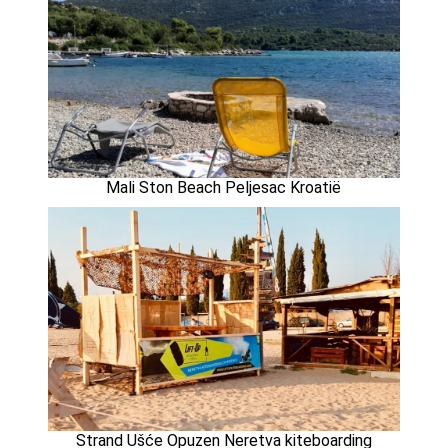
Mali Ston Beach Peljesac Kroatië
Strand Ušće Opuzen Neretva kiteboarding