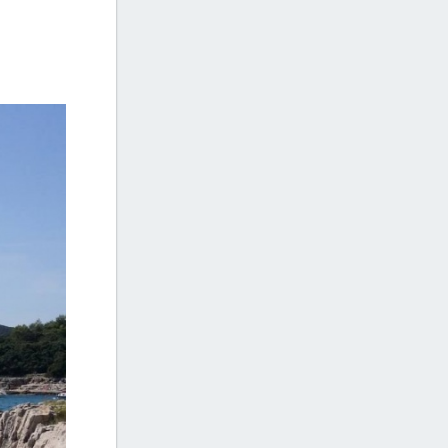
Beach Cove Budava Ližnjan
+4