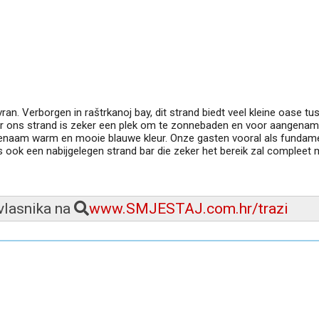
ran. Verborgen in raštrkanoj bay, dit strand biedt veel kleine oase tu
maar ons strand is zeker een plek om te zonnebaden en voor aangena
enaam warm en mooie blauwe kleur. Onze gasten vooral als fundame
 is ook een nabijgelegen strand bar die zeker het bereik zal compleet
 vlasnika na
www.SMJESTAJ.com.hr/trazi