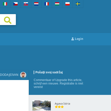
Login
Pošalji svoj sadržaj
DODAJE
IVAN
Commentaar
of
Upgrade this article
,
schrijf een nieuwe
. Registratie is niet
vereist
Agava Istria