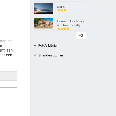
Doris
House Ulika - family
and bike friendly
+3
ssen de
me
Foto's Ližnjan
nt, een
 met een
Stranden Ližnjan
Beach Long Bay Ližnjan
Beach Vinjole Ližnjan
+4
Beach Kavran Ližnjan