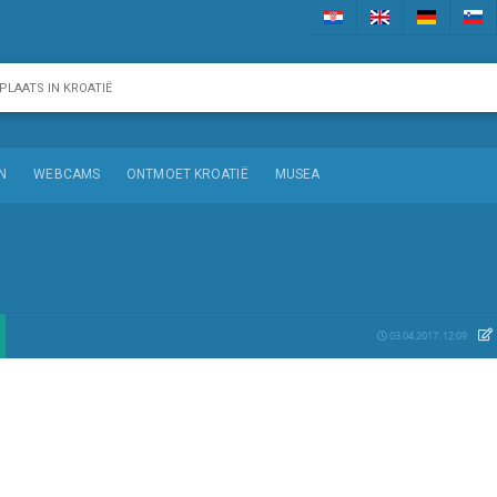
N
WEBCAMS
ONTMOET KROATIË
MUSEA
03.04.2017. 12:09