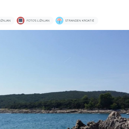
IŽNJAN
FOTO'S LIŽNJAN
STRANDEN KROATIË