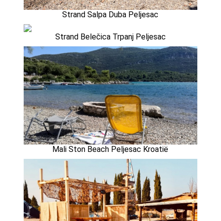
Strand Salpa Duba Peljesac
Strand Belečica Trpanj Peljesac
Mali Ston Beach Peljesac Kroatië