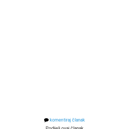
komentiraj članak
Podijeli ovaj članak