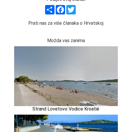
Share
Facebook
Twitter
Prati nas za više članaka o Hrvatskoj
Možda vas zanima
Strand Lovetovo Vodice Kroatië