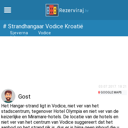
Thuis
# Strandhangaar Vodice Kroatië
Sjeverna
Vodice
dalmacija
Appartementen
Toeristeninformatie
Stranden
webcams
03.07.2017. 18:21
GOOGLE MAPS
Gost
Ontmoet Kroatië
Het Hangar-strand ligt in Vodice, niet ver van het
stadscentrum, tegenover Hotel Olympia en niet ver van de
keizerlijke en Miramare-hotels. De locatie van de hotels en
musea
niet ver van het centrum van Vodice suggereert dat het
aanbod op het strand rijk is, dus er is bijna geen inhoud die u