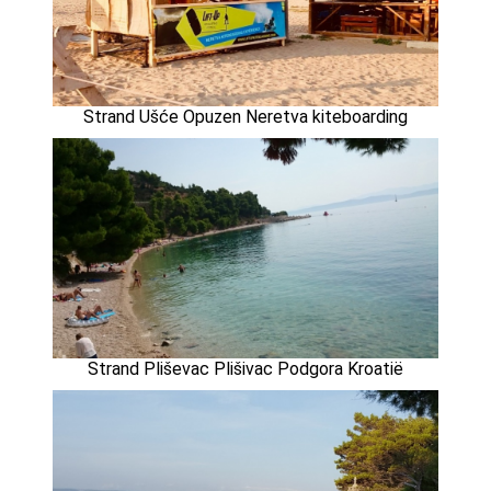
Strand Ušće Opuzen Neretva kiteboarding
Strand Pliševac Plišivac Podgora Kroatië