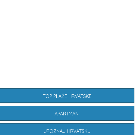
TOP PLAŽE HRVATSKE
APARTMANI
UPOZNAJ HRVATSKU