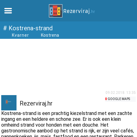
Thuis
# Kostrena-strand
Kvarner
Kostrena
Appartementen
Toeristeninformatie
Stranden
webcams
09.02.2018. 13:35
GOOGLE MAPS
Rezerviraj.hr
Ontmoet Kroatië
Kostrena-strand is een prachtig kiezelstrand met een zachte
ingang en een heldere en schone zee. Er is ook een klein
omheind strand voor honden met een douche. Het
musea
gastronomische aanbod op het strand is rijk, er zijn veel cafés,
pannenkoeken, ijs, maïs, fastfood en een restaurant. Parkeren