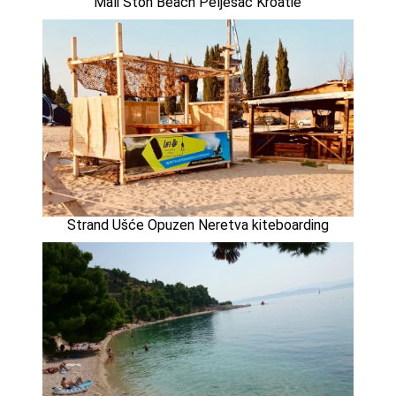
Mali Ston Beach Peljesac Kroatië
Strand Ušće Opuzen Neretva kiteboarding