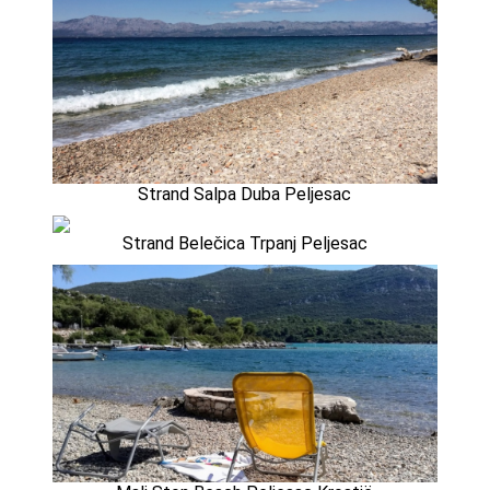
Strand Salpa Duba Peljesac
Strand Belečica Trpanj Peljesac