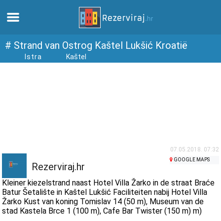
Thuis
# Strand van Ostrog Kaštel Lukšić Kroatië
Istra
Kaštel
Appartementen
Toeristeninformatie
Stranden
webcams
07.05.2018. 07:32
GOOGLE MAPS
Rezerviraj.hr
Ontmoet Kroatië
Kleiner kiezelstrand naast Hotel Villa Žarko in de straat Braće
Batur Šetalište in Kaštel Lukšić Faciliteiten nabij Hotel Villa
Žarko Kust van koning Tomislav 14 (50 m), Museum van de
musea
stad Kastela Brce 1 (100 m), Cafe Bar Twister (150 m) m)