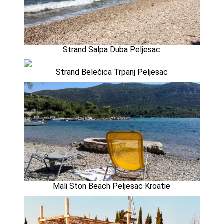
Strand Salpa Duba Peljesac
Strand Belečica Trpanj Peljesac
Mali Ston Beach Peljesac Kroatië