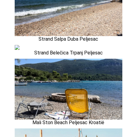
Strand Salpa Duba Peljesac
Strand Belečica Trpanj Peljesac
Mali Ston Beach Peljesac Kroatië