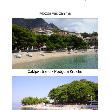
Možda vas zanima
Čaklje-strand - Podgora Kroatië