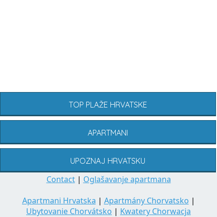
TOP PLAŽE HRVATSKE
APARTMANI
UPOZNAJ HRVATSKU
Contact
|
Oglašavanje apartmana
Apartmani Hrvatska
|
Apartmány Chorvatsko
|
Ubytovanie Chorvátsko
|
Kwatery Chorwacja