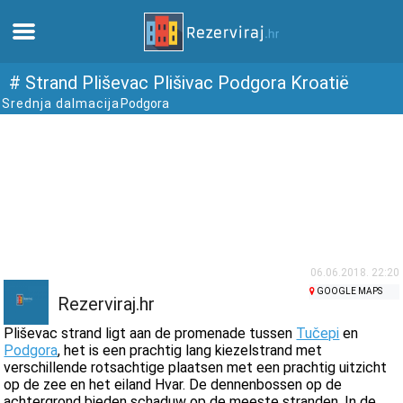
Thuis
# Strand Pliševac Plišivac Podgora Kroatië
Srednja dalmacija
Podgora
Appartementen
Toeristeninformatie
Stranden
webcams
06.06.2018. 22:20
GOOGLE MAPS
Rezerviraj.hr
Ontmoet Kroatië
Pliševac strand ligt aan de promenade tussen
Tučepi
en
Podgora
, het is een prachtig lang kiezelstrand met
verschillende rotsachtige plaatsen met een prachtig uitzicht
musea
op de zee en het eiland Hvar. De dennenbossen op de
achtergrond bieden schaduw op de meeste stranden. In de